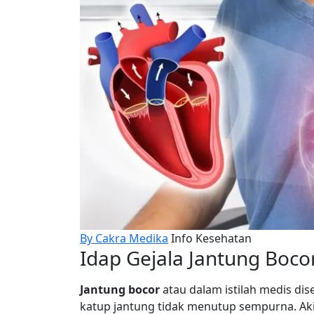
By Cakra Medika
Info Kesehatan
Idap Gejala Jantung Boco
Jantung bocor
atau dalam istilah medis di
katup jantung tidak menutup sempurna. Aki