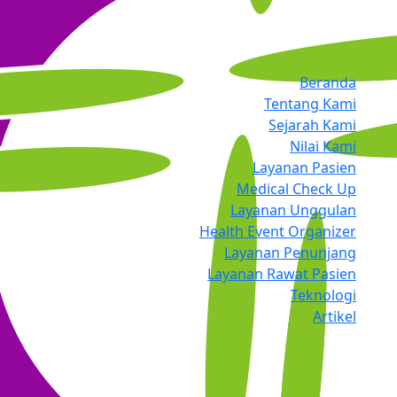
Beranda
Tentang Kami
Sejarah Kami
Nilai Kami
Layanan Pasien
Medical Check Up
Layanan Unggulan
Health Event Organizer
Layanan Penunjang
Layanan Rawat Pasien
Teknologi
Artikel