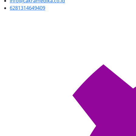
info@cakramedika.co.id
6281314649409