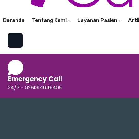
Beranda
Tentang Kami
Layanan Pasien
Arti
Emergency Call
24/7 - 6281314649409