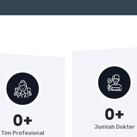
0
+
0
+
Jumlah Dokter
Tim Profesional