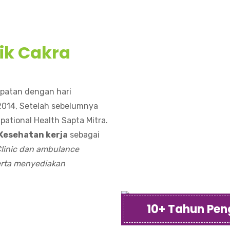
nik Cakra
tepatan dengan hari
2014, Setelah sebelumnya
ational Health Sapta Mitra.
Kesehatan kerja
sebagai
linic dan ambulance
serta menyediakan
10+ Tahun Pe