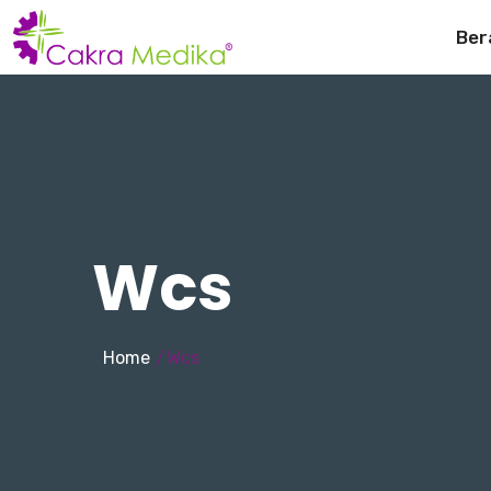
Ber
Wcs
Home
Wcs
/